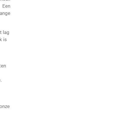
. Een
lange
t lag
k is
ten
.
 onze