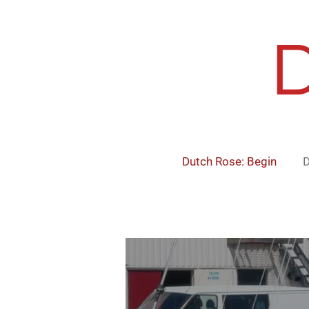
Ga
direct
naar
de
hoofdinhoud
Dutch Rose: Begin
D