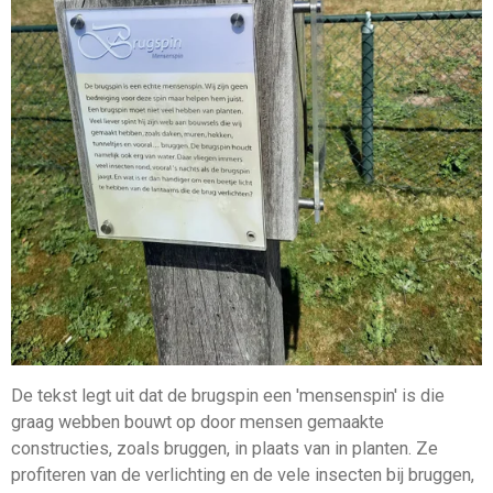
De tekst legt uit dat de brugspin een 'mensenspin' is die
graag webben bouwt op door mensen gemaakte
constructies, zoals bruggen, in plaats van in planten.
Ze
profiteren van de verlichting en de vele insecten bij bruggen,