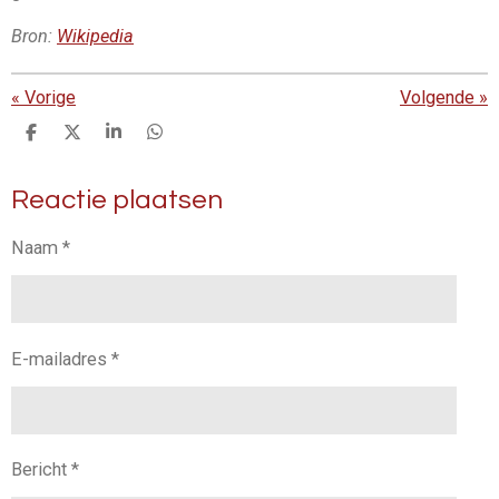
Bron:
Wikipedia
«
Vorige
Volgende
»
D
D
S
D
e
e
h
e
l
e
a
l
Reactie plaatsen
e
l
r
e
n
e
n
Naam *
E-mailadres *
Bericht *