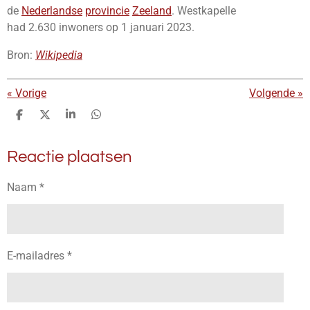
de
Nederlandse
provincie
Zeeland
. Westkapelle
had
2.630
inwoners op
1 januari 2023
.
Bron:
Wikipedia
«
Vorige
Volgende
»
D
D
S
D
e
e
h
e
l
e
a
l
Reactie plaatsen
e
l
r
e
n
e
n
Naam *
E-mailadres *