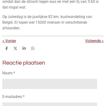
omdat dan de stroom tegen was en met een tij van 3.60 is
dat nogal wat.
Op zaterdag is de jaarlijkse 82 km. kustwandeling van
België. Er lopen wel 15000 mensen in verschillende
afstanden.
«
Vorige
Volgende
»
D
D
S
D
e
e
h
e
l
e
a
l
Reactie plaatsen
e
l
r
e
n
e
n
Naam *
E-mailadres *