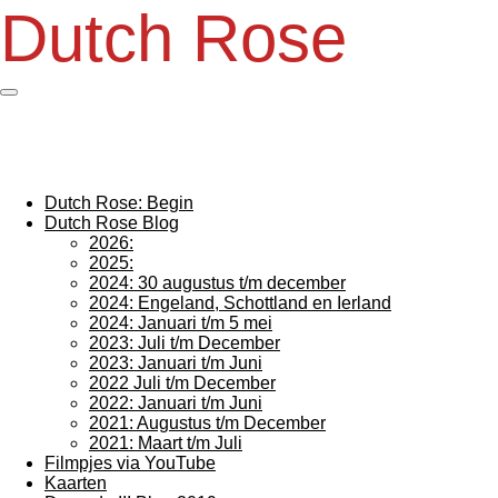
Dutch Rose
Ga
direct
naar
de
hoofdinhoud
Dutch Rose: Begin
Dutch Rose Blog
2026:
2025:
2024: 30 augustus t/m december
2024: Engeland, Schottland en Ierland
2024: Januari t/m 5 mei
2023: Juli t/m December
2023: Januari t/m Juni
2022 Juli t/m December
2022: Januari t/m Juni
2021: Augustus t/m December
2021: Maart t/m Juli
Filmpjes via YouTube
Kaarten