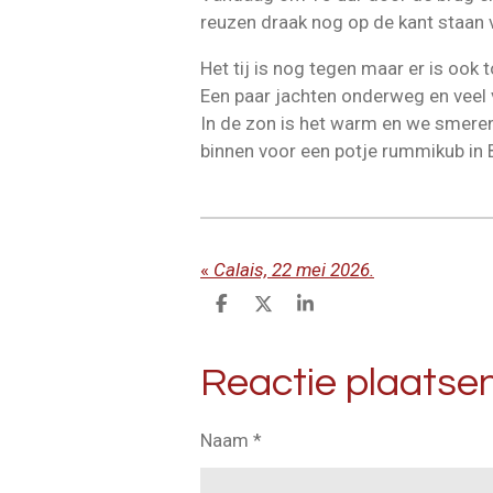
reuzen draak nog op de kant staan
Het tij is nog tegen maar er is ook
Een paar jachten onderweg en veel
In de zon is het warm en we smeren 
binnen voor een potje rummikub in 
«
Calais, 22 mei 2026.
D
D
S
e
e
h
l
e
a
e
l
r
Reactie plaatse
n
e
Naam *