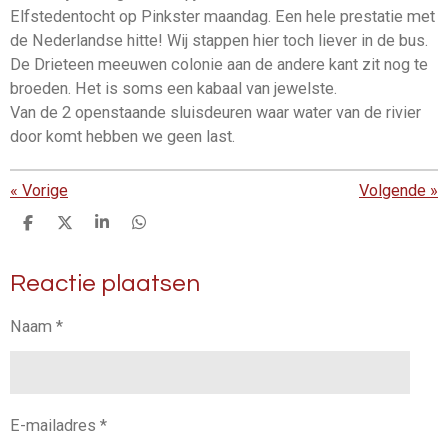
Elfstedentocht op Pinkster maandag. Een hele prestatie met
de Nederlandse hitte! Wij stappen hier toch liever in de bus.
De Drieteen meeuwen colonie aan de andere kant zit nog te
broeden. Het is soms een kabaal van jewelste.
Van de 2 openstaande sluisdeuren waar water van de rivier
door komt hebben we geen last.
«
Vorige
Volgende
»
D
D
S
D
e
e
h
e
l
e
a
l
Reactie plaatsen
e
l
r
e
n
e
n
Naam *
E-mailadres *