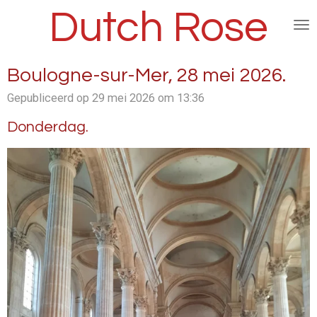
Dutch Rose
Ga
direct
naar
de
Boulogne-sur-Mer, 28 mei 2026.
hoofdinhoud
Gepubliceerd op 29 mei 2026 om 13:36
Donderdag.