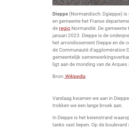
Dieppe
(
Normandisch
:
Dgieppe
) is
en
gemeente
het
Franse
departem
de
regio
Normandië
.
De gemeente t
januari 2023.
Dieppe is de
onderpre
het
arrondissement Dieppe
en de c
de
Communauté d'agglomération D
gemeentelijk samenwerkingsverba
ligt aan de monding van de
Arques
Bron:
Wikipedia
Vandaag kwamen we aan in Dieppe
trokken we een lange broek aan.
In Dieppe is het keienstrand waaro
tanks vast liepen. Op de boulevard