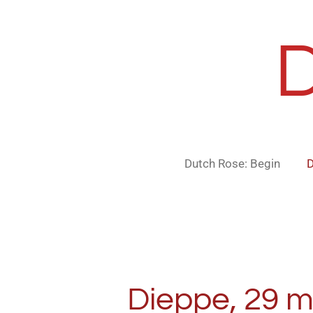
Ga
direct
naar
de
hoofdinhoud
Dutch Rose: Begin
D
Dieppe, 29 m