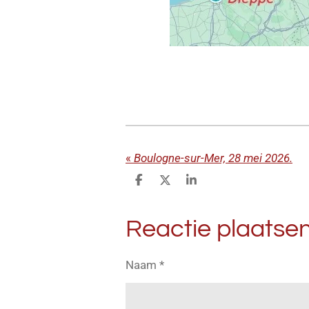
«
Boulogne-sur-Mer, 28 mei 2026.
D
D
S
e
e
h
l
e
a
e
l
r
Reactie plaatse
n
e
Naam *