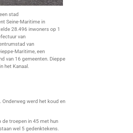
 een stad
ent
Seine-Maritime
in
elde 28.496 inwoners op 1
fectuur
van
entrumstad van
ieppe-Maritime
, een
nd van 16 gemeenten. Dieppe
in
het Kanaal
.
. Onderweg werd het koud en
p de troepen in 45 met hun
 staan wel 5 gedenktekens.